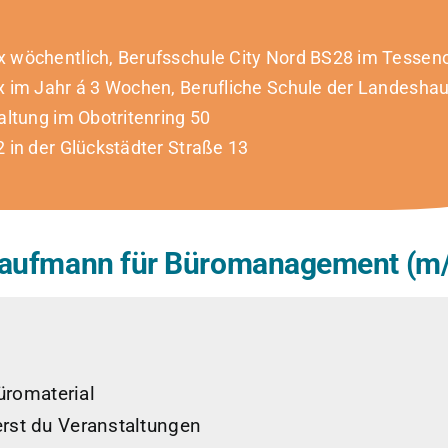
 wöchentlich, Berufsschule City Nord BS28 im Tesse
 im Jahr á 3 Wochen, Berufliche Schule der Landesha
ltung im Obotritenring 50
 in der Glückstädter Straße 13
Kaufmann für Büromanagement (m/
üromaterial
erst du Veranstaltungen