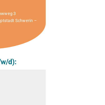
nowweg 3
uptstadt Schwerin –
w/d):